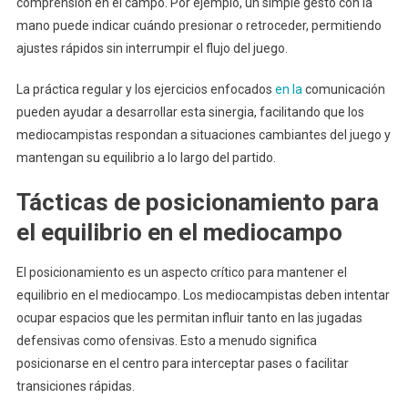
comprensión en el campo. Por ejemplo, un simple gesto con la
mano puede indicar cuándo presionar o retroceder, permitiendo
ajustes rápidos sin interrumpir el flujo del juego.
La práctica regular y los ejercicios enfocados
en la
comunicación
pueden ayudar a desarrollar esta sinergia, facilitando que los
mediocampistas respondan a situaciones cambiantes del juego y
mantengan su equilibrio a lo largo del partido.
Tácticas de posicionamiento para
el equilibrio en el mediocampo
El posicionamiento es un aspecto crítico para mantener el
equilibrio en el mediocampo. Los mediocampistas deben intentar
ocupar espacios que les permitan influir tanto en las jugadas
defensivas como ofensivas. Esto a menudo significa
posicionarse en el centro para interceptar pases o facilitar
transiciones rápidas.