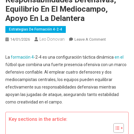
Equilibrio En El Mediocampo,
Apoyo En La Delantera
Estrategias De Formación 4-2-4
Leo Donovan
On
14/01/2026
Leave A Comment
Estrategias
De
La
formación 4
-2-4 es una configuración táctica dinámica
en el
Formación
fútbol que combina una fuerte presencia ofensiva con un marco
4-
defensivo confiable. Al emplear cuatro defensores y dos
2-
mediocampistas centrales, los equipos pueden equilibrar
4:
efectivamente sus responsabilidades defensivas mientras
Responsabilida
Defensivas,
apoyan las jugadas de ataque, asegurando tanto estabilidad
Equilibrio
como creatividad en el campo.
En
El
Key sections in the article:
Mediocampo,
Apoyo