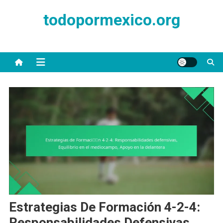
Skip
todopormexico.org
to
content
Estrategias De Formación 4-2-4:
Responsabilidades Defensivas,