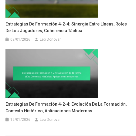
Estrategias De Formación 4-2-4: Sinergia Entre Líneas, Roles
De Los Jugadores, Coherencia Táctica
09/01/2026
Leo Donovan
Estrategias De Formación 4-2-4: Evolución De La Formación,
Contexto Histórico, Aplicaciones Modernas
19/01/2026
Leo Donovan