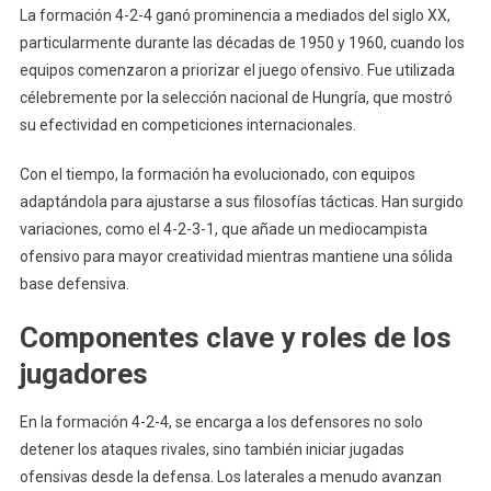
La formación 4-2-4 ganó prominencia a mediados del siglo XX,
particularmente durante las décadas de 1950 y 1960, cuando los
equipos comenzaron a priorizar el juego ofensivo. Fue utilizada
célebremente por la selección nacional de Hungría, que mostró
su efectividad en competiciones internacionales.
Con el tiempo, la formación ha evolucionado, con equipos
adaptándola para ajustarse a sus filosofías tácticas. Han surgido
variaciones, como el 4-2-3-1, que añade un mediocampista
ofensivo para mayor creatividad mientras mantiene una sólida
base defensiva.
Componentes clave y roles de los
jugadores
En la formación 4-2-4, se encarga a los defensores no solo
detener los ataques rivales, sino también iniciar jugadas
ofensivas desde la defensa. Los laterales a menudo avanzan