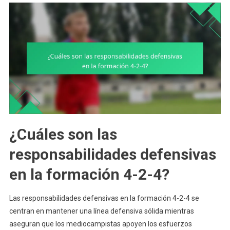
¿Cuáles son las
responsabilidades defensivas
en la formación 4-2-4?
Las responsabilidades defensivas en la formación 4-2-4 se
centran en mantener una línea defensiva sólida mientras
aseguran que los mediocampistas apoyen los esfuerzos