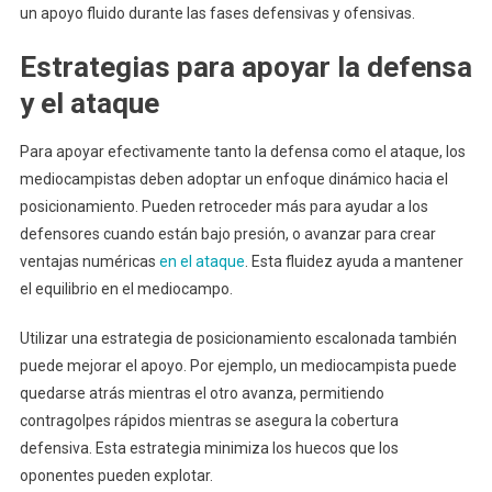
un apoyo fluido durante las fases defensivas y ofensivas.
Estrategias para apoyar la defensa
y el ataque
Para apoyar efectivamente tanto la defensa como el ataque, los
mediocampistas deben adoptar un enfoque dinámico hacia el
posicionamiento. Pueden retroceder más para ayudar a los
defensores cuando están bajo presión, o avanzar para crear
ventajas numéricas
en el ataque
. Esta fluidez ayuda a mantener
el equilibrio en el mediocampo.
Utilizar una estrategia de posicionamiento escalonada también
puede mejorar el apoyo. Por ejemplo, un mediocampista puede
quedarse atrás mientras el otro avanza, permitiendo
contragolpes rápidos mientras se asegura la cobertura
defensiva. Esta estrategia minimiza los huecos que los
oponentes pueden explotar.