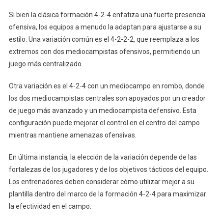
Si bien la clásica formación 4-2-4 enfatiza una fuerte presencia
ofensiva, los equipos a menudo la adaptan para ajustarse a su
estilo. Una variación común es el 4-2-2-2, que reemplaza a los
extremos con dos mediocampistas ofensivos, permitiendo un
juego más centralizado.
Otra variación es el 4-2-4 con un mediocampo en rombo, donde
los dos mediocampistas centrales son apoyados por un creador
de juego más avanzado y un mediocampista defensivo. Esta
configuración puede mejorar el control en el centro del campo
mientras mantiene amenazas ofensivas.
En última instancia, la elección de la variación depende de las
fortalezas de los jugadores y de los objetivos tácticos del equipo.
Los entrenadores deben considerar cómo utilizar mejor a su
plantilla dentro del marco de la formación 4-2-4 para maximizar
la efectividad en el campo.