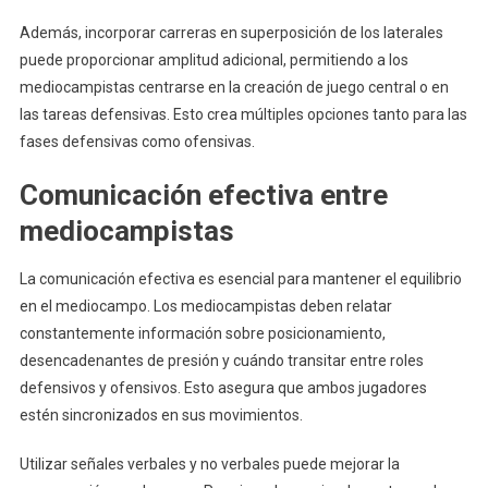
Además, incorporar carreras en superposición de los laterales
puede proporcionar amplitud adicional, permitiendo a los
mediocampistas centrarse en la creación de juego central o en
las tareas defensivas. Esto crea múltiples opciones tanto para las
fases defensivas como ofensivas.
Comunicación efectiva entre
mediocampistas
La comunicación efectiva es esencial para mantener el equilibrio
en el mediocampo. Los mediocampistas deben relatar
constantemente información sobre posicionamiento,
desencadenantes de presión y cuándo transitar entre roles
defensivos y ofensivos. Esto asegura que ambos jugadores
estén sincronizados en sus movimientos.
Utilizar señales verbales y no verbales puede mejorar la