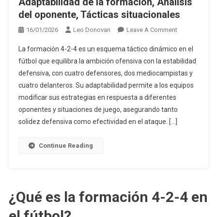
Adaptabilidad de la formación, Análisis
del oponente, Tácticas situacionales
On
16/01/2026
Leo Donovan
Leave A Comment
Estrategias
La formación 4-2-4 es un esquema táctico dinámico en el
De
fútbol que equilibra la ambición ofensiva con la estabilidad
Formación
defensiva, con cuatro defensores, dos mediocampistas y
4-
cuatro delanteros. Su adaptabilidad permite a los equipos
2-
4:
modificar sus estrategias en respuesta a diferentes
Adaptabilidad
oponentes y situaciones de juego, asegurando tanto
De
solidez defensiva como efectividad en el ataque. […]
La
Formación,
Continue Reading
Análisis
Del
Oponente,
Tácticas
¿Qué es la formación 4-2-4 en
Situacionales
el fútbol?