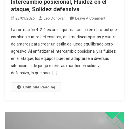
Intercambio posicional, Fluidez en el
ataque, Solidez defensiva
On
23/01/2026
Leo Donovan
Leave A Comment
Estrategias
La formación 4-2-4 es un esquema táctico en el fútbol que
De
combina cuatro defensores, dos mediocampistas y cuatro
Formación
delanteros para crear un estilo de juego equilibrado pero
4-
agresivo. Al enfatizar el intercambio posicional y la fluidez
2-
4:
en el ataque, los equipos pueden adaptarse a diversas
Intercambio
situaciones de juego mientras mantienen solidez
Posicional,
defensiva, lo que hace […]
Fluidez
En
Continue Reading
El
Ataque,
Solidez
Defensiva