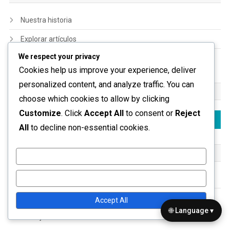
Nuestra historia
Explorar artículos
We respect your privacy
Contáctanos
Cookies help us improve your experience, deliver
personalized content, and analyze traffic. You can
BUSCAR
choose which cookies to allow by clicking
Customize
. Click
Accept All
to consent or
Reject
Search
All
to decline non-essential cookies.
for:
CATEGORÍAS
Customize
Reject All
Estrategias de Formación 4-2-4
Roles de Jugadores 4-2-4
Accept All
🌐 Language ▾
Ventajas tácticas del 4-2-4