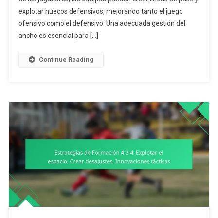
4:
explotar huecos defensivos, mejorando tanto el juego
Técnicas
ofensivo como el defensivo. Una adecuada gestión del
De
ancho es esencial para […]
Espaciado,
Manejo
Continue Reading
Del
Ancho,
Estrategias
De
Sobrecarga