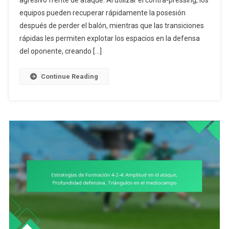
agresivo frente de ataque. Al utilizar el contra-pressing, los
4-
equipos pueden recuperar rápidamente la posesión
2-
4:
después de perder el balón, mientras que las transiciones
Contra-
rápidas les permiten explotar los espacios en la defensa
Presión,
del oponente, creando […]
Transiciones
Rápidas,
Continue Reading
Aprovechamie
De
Espacios