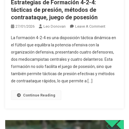
Estrategias de Formación 4-2-4:
tácticas de presión, métodos de
contraataque, juego de posesión
On
27/01/2026
Leo Donovan
Leave A Comment
Estrategias
La formación 4-2-4 es una disposición táctica dinámica en
De
el fútbol que equilibra la potencia ofensiva con la
Formación
organización defensiva, presentando cuatro defensores,
4-
dos mediocampistas centrales y cuatro delanteros. Esta
2-
4:
formación no solo facilita el juego de posesión, sino que
Tácticas
también permite tácticas de presión efectivas y métodos
De
de contraataque rápidos, lo que permite a […]
Presión,
Métodos
Continue Reading
De
Contraataque,
Juego
De
Posesión