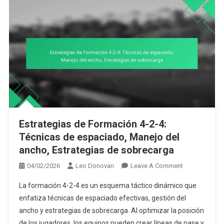
El
Mediocampo
Estrategias de Formación 4-2-4:
Técnicas de espaciado, Manejo del
ancho, Estrategias de sobrecarga
On
04/02/2026
Leo Donovan
Leave A Comment
Estrategias
La formación 4-2-4 es un esquema táctico dinámico que
De
enfatiza técnicas de espaciado efectivas, gestión del
Formación
ancho y estrategias de sobrecarga. Al optimizar la posición
4-
de los jugadores, los equipos pueden crear líneas de pase y
2-