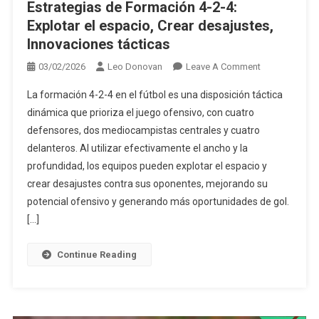
Estrategias de Formación 4-2-4:
Explotar el espacio, Crear desajustes,
Innovaciones tácticas
On
03/02/2026
Leo Donovan
Leave A Comment
Estrategias
La formación 4-2-4 en el fútbol es una disposición táctica
De
dinámica que prioriza el juego ofensivo, con cuatro
Formación
defensores, dos mediocampistas centrales y cuatro
4-
delanteros. Al utilizar efectivamente el ancho y la
2-
4:
profundidad, los equipos pueden explotar el espacio y
Explotar
crear desajustes contra sus oponentes, mejorando su
El
potencial ofensivo y generando más oportunidades de gol.
Espacio,
[…]
Crear
Desajustes,
Continue Reading
Innovaciones
Tácticas