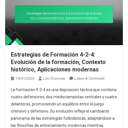
Estrategias de Formación 4-2-4:
Evolución de la formación, Contexto
histórico, Aplicaciones modernas
On
19/01/2026
Leo Donovan
Leave A Comment
Estrategias
La formación 4-2-4 es una disposición táctica que combina
De
cuatro defensores, dos mediocampistas centrales y cuatro
Formación
delanteros, promoviendo un equilibrio entre el juego
4-
ofensivo y defensivo. Su evolución refleja el cambiante
2-
4:
panorama de las estrategias futbolísticas, adaptándose a
Evolución
las filosofías de entrenamiento modernas mientras