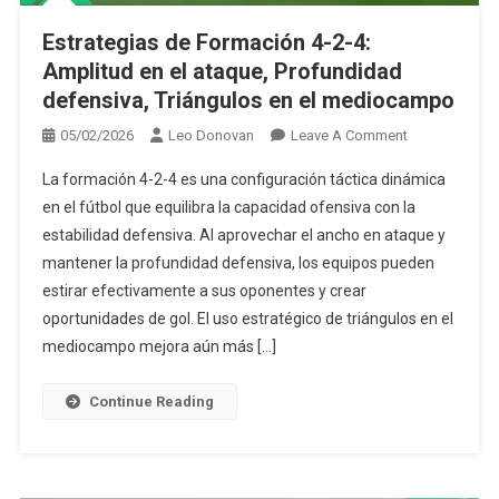
Estrategias de Formación 4-2-4:
Amplitud en el ataque, Profundidad
defensiva, Triángulos en el mediocampo
On
05/02/2026
Leo Donovan
Leave A Comment
Estrategias
La formación 4-2-4 es una configuración táctica dinámica
De
en el fútbol que equilibra la capacidad ofensiva con la
Formación
estabilidad defensiva. Al aprovechar el ancho en ataque y
4-
mantener la profundidad defensiva, los equipos pueden
2-
4:
estirar efectivamente a sus oponentes y crear
Amplitud
oportunidades de gol. El uso estratégico de triángulos en el
En
mediocampo mejora aún más […]
El
Ataque,
Continue Reading
Profundidad
Defensiva,
Triángulos
En