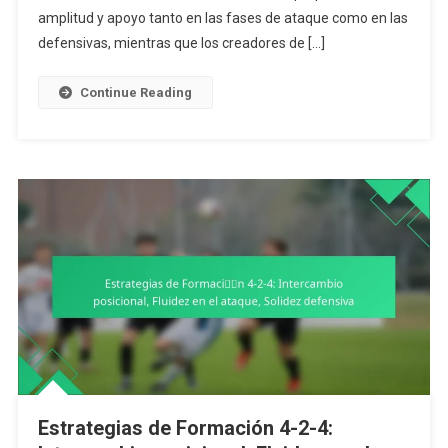
Papel
amplitud y apoyo tanto en las fases de ataque como en las
De
defensivas, mientras que los creadores de […]
Los
Extremos,
Continue Reading
Creación
De
Juego
Central,
Cobertura
Defensiva
Estrategias de Formación 4-2-4: