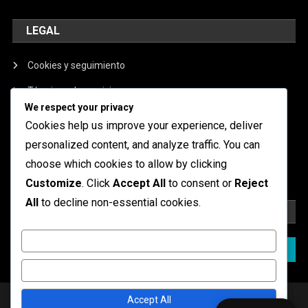
LEGAL
Cookies y seguimiento
Términos de servicio
We respect your privacy
Nuestra historia
Cookies help us improve your experience, deliver
Política de privacidad
personalized content, and analyze traffic. You can
choose which cookies to allow by clicking
Contáctanos
Customize
. Click
Accept All
to consent or
Reject
All
to decline non-essential cookies.
BUSCAR
Customize
Search
for:
Reject All
|
Theme: News Portal by
Mystery Themes
.
Accept All