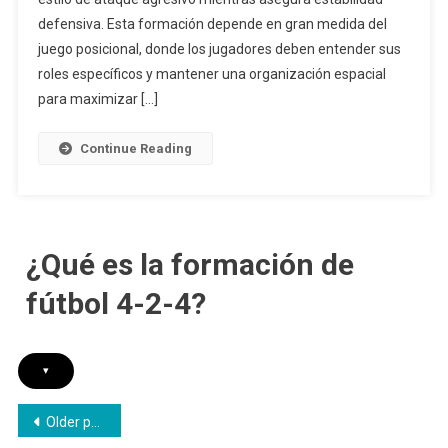
Posicional,
defensiva. Esta formación depende en gran medida del
Comprensión
juego posicional, donde los jugadores deben entender sus
De
roles específicos y mantener una organización espacial
Roles,
para maximizar […]
Dinámicas
De
Continue Reading
Trabajo
En
Equipo
¿Qué es la formación de
fútbol 4-2-4?
▾
Posts
Older posts