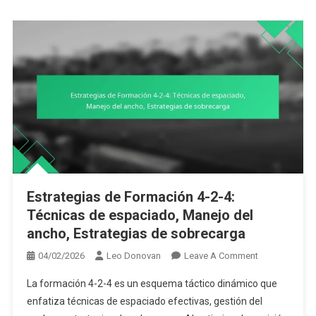
Estrategias de Formación 4-2-4:
Técnicas de espaciado, Manejo del
ancho, Estrategias de sobrecarga
On
04/02/2026
Leo Donovan
Leave A Comment
Estrategias
La formación 4-2-4 es un esquema táctico dinámico que
De
enfatiza técnicas de espaciado efectivas, gestión del
Formación