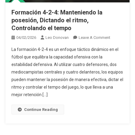
Formación 4-2-4: Manteniendo la
posesión, Dictando el ritmo,
Controlando el tempo
On
04/02/2026
Leo Donovan
Leave A Comment
Formación
La formación 4-2-4 es un enfoque táctico dinámico en el
4-
fútbol que equilibra la capacidad ofensiva con la
2-
estabilidad defensiva. Al utilizar cuatro defensores, dos
4:
mediocampistas centrales y cuatro delanteros, los equipos
Manteniendo
La
pueden mantener la posesión de manera efectiva, dictar el
Posesión,
ritmo y controlar el tempo del juego, lo que lleva a una
Dictando
mejor retención […]
El
Ritmo,
Continue Reading
Controlando
El
Tempo