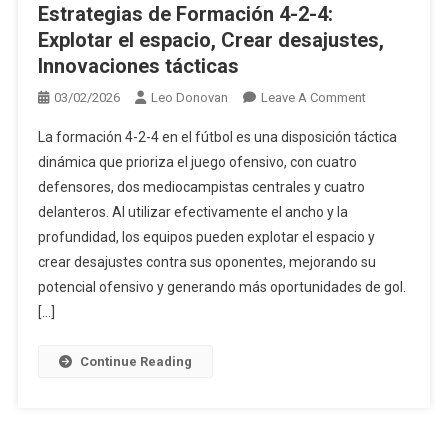
Estrategias de Formación 4-2-4:
Explotar el espacio, Crear desajustes,
Innovaciones tácticas
On
03/02/2026
Leo Donovan
Leave A Comment
Estrategias
La formación 4-2-4 en el fútbol es una disposición táctica
De
dinámica que prioriza el juego ofensivo, con cuatro
Formación
defensores, dos mediocampistas centrales y cuatro
4-
delanteros. Al utilizar efectivamente el ancho y la
2-
4:
profundidad, los equipos pueden explotar el espacio y
Explotar
crear desajustes contra sus oponentes, mejorando su
El
potencial ofensivo y generando más oportunidades de gol.
Espacio,
[…]
Crear
Desajustes,
Continue Reading
Innovaciones
Tácticas