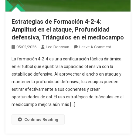
Estrategias de Formación 4-2-4:
Amplitud en el ataque, Profundidad
defensiva, Triángulos en el mediocampo
On
05/02/2026
Leo Donovan
Leave A Comment
Estrategias
La formación 4-2-4 es una configuración táctica dinámica
De
en el fútbol que equilibra la capacidad ofensiva con la
Formación
estabilidad defensiva. Al aprovechar el ancho en ataque y
4-
mantener la profundidad defensiva, los equipos pueden
2-
4:
estirar efectivamente a sus oponentes y crear
Amplitud
oportunidades de gol. El uso estratégico de triángulos en el
En
mediocampo mejora aún más […]
El
Ataque,
Continue Reading
Profundidad
Defensiva,