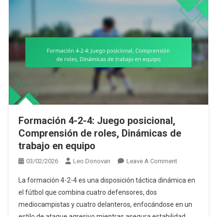
Formación 4-2-4: Juego posicional,
Comprensión de roles, Dinámicas de
trabajo en equipo
On
03/02/2026
Leo Donovan
Leave A Comment
Formación
La formación 4-2-4 es una disposición táctica dinámica en
4-
el fútbol que combina cuatro defensores, dos
2-
mediocampistas y cuatro delanteros, enfocándose en un
4:
estilo de ataque agresivo mientras asegura estabilidad
Juego