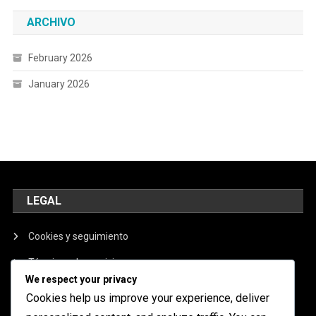
ARCHIVO
February 2026
January 2026
LEGAL
Cookies y seguimiento
Términos de servicio
We respect your privacy
Nuestra historia
Cookies help us improve your experience, deliver
Política de privacidad