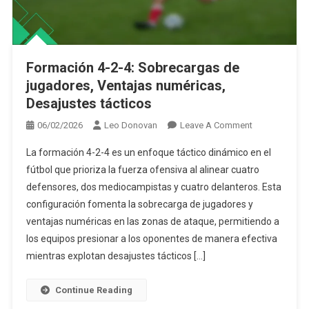
Formación 4-2-4: Sobrecargas de jugadores, Ventajas
numéricas, Desajustes tácticos
Formación 4-2-4: Sobrecargas de
jugadores, Ventajas numéricas,
Desajustes tácticos
On
06/02/2026
Leo Donovan
Leave A Comment
Formación
La formación 4-2-4 es un enfoque táctico dinámico en el
4-
fútbol que prioriza la fuerza ofensiva al alinear cuatro
2-
defensores, dos mediocampistas y cuatro delanteros. Esta
4:
configuración fomenta la sobrecarga de jugadores y
Sobrecargas
De
ventajas numéricas en las zonas de ataque, permitiendo a
Jugadores,
los equipos presionar a los oponentes de manera efectiva
Ventajas
mientras explotan desajustes tácticos […]
Numéricas,
Desajustes
Continue Reading
Tácticos