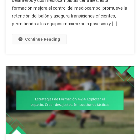
delanteros y dos mediocampistas centrales, esta
Control
Del
formación mejora el control del mediocampo, promueve la
Mediocampo,
retención del balón y asegura transiciones eficientes,
Retención
permitiendo a los equipos maximizar la posesión y […]
Del
Balón,
Continue Reading
Eficiencia
En
La
Transición