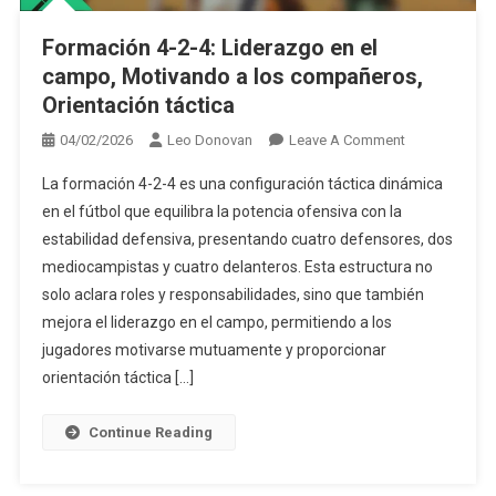
Formación 4-2-4: Liderazgo en el
campo, Motivando a los compañeros,
Orientación táctica
On
04/02/2026
Leo Donovan
Leave A Comment
Formación
La formación 4-2-4 es una configuración táctica dinámica
4-
en el fútbol que equilibra la potencia ofensiva con la
2-
estabilidad defensiva, presentando cuatro defensores, dos
4:
mediocampistas y cuatro delanteros. Esta estructura no
Liderazgo
En
solo aclara roles y responsabilidades, sino que también
El
mejora el liderazgo en el campo, permitiendo a los
Campo,
jugadores motivarse mutuamente y proporcionar
Motivando
orientación táctica […]
A
Los
Continue Reading
Compañeros,
Orientación
Táctica