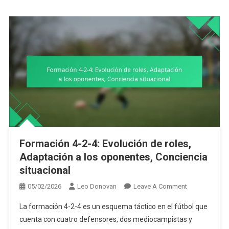
Triángulos
En
El
Mediocampo
Formación 4-2-4: Evolución de roles,
Adaptación a los oponentes, Conciencia
situacional
On
05/02/2026
Leo Donovan
Leave A Comment
Formación
La formación 4-2-4 es un esquema táctico en el fútbol que
4-
cuenta con cuatro defensores, dos mediocampistas y
2-