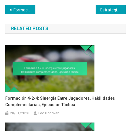
Post
Formación 4-2-4: Impacto de los sustitutos, Profundidad de la plantilla, Adaptación de roles
Estrategias de Formación 4-2-4: Papel de los extremos, Creación de juego central, Cobertura defensiva
navigation
RELATED POSTS
Formación 4-2-4: Sinergia Entre Jugadores, Habilidades
Complementarias, Ejecución Táctica
28/01/2026
Leo Donovan