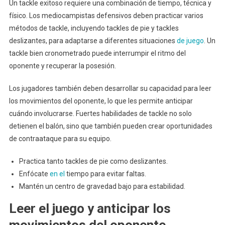
Un tackle exitoso requiere una combinación de tiempo, técnica y
físico. Los mediocampistas defensivos deben practicar varios
métodos de tackle, incluyendo tackles de pie y tackles
deslizantes, para adaptarse a diferentes situaciones
de juego
. Un
tackle bien cronometrado puede interrumpir el ritmo del
oponente y recuperar la posesión.
Los jugadores también deben desarrollar su capacidad para leer
los movimientos del oponente, lo que les permite anticipar
cuándo involucrarse. Fuertes habilidades de tackle no solo
detienen el balón, sino que también pueden crear oportunidades
de contraataque para su equipo.
Practica tanto tackles de pie como deslizantes.
Enfócate
en el
tiempo para evitar faltas.
Mantén un centro de gravedad bajo para estabilidad.
Leer el juego y anticipar los