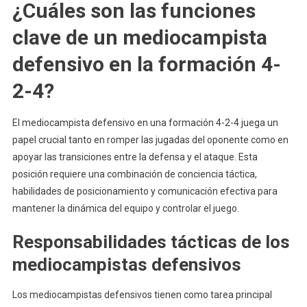
¿Cuáles son las funciones
clave de un mediocampista
defensivo en la formación 4-
2-4?
El mediocampista defensivo en una formación 4-2-4 juega un
papel crucial tanto en romper las jugadas del oponente como en
apoyar las transiciones entre la defensa y el ataque. Esta
posición requiere una combinación de conciencia táctica,
habilidades de posicionamiento y comunicación efectiva para
mantener la dinámica del equipo y controlar el juego.
Responsabilidades tácticas de los
mediocampistas defensivos
Los mediocampistas defensivos tienen como tarea principal