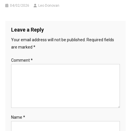
04/02/2026
Leo Donovan
Leave a Reply
Your email address will not be published.
Required fields
are marked
*
Comment
*
Name
*