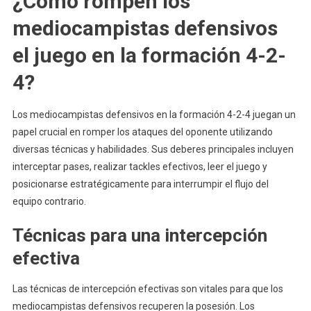
¿Cómo rompen los
mediocampistas defensivos
el juego en la formación 4-2-
4?
Los mediocampistas defensivos en la formación 4-2-4 juegan un
papel crucial en romper los ataques del oponente utilizando
diversas técnicas y habilidades. Sus deberes principales incluyen
interceptar pases, realizar tackles efectivos, leer el juego y
posicionarse estratégicamente para interrumpir el flujo del
equipo contrario.
Técnicas para una intercepción
efectiva
Las técnicas de intercepción efectivas son vitales para que los
mediocampistas defensivos recuperen la posesión. Los