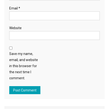
Email
*
Website
Save my name,
email, and website
in this browser for
the next time I
comment.