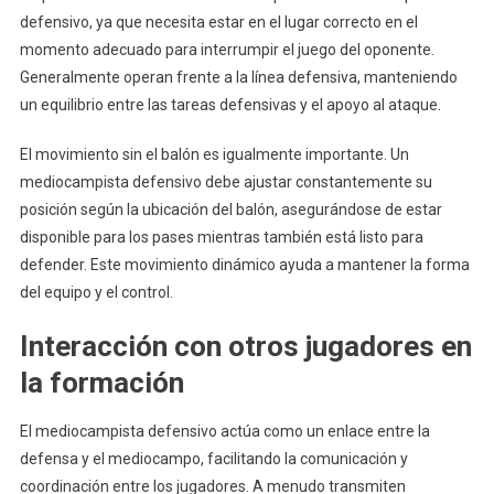
defensivo, ya que necesita estar en el lugar correcto en el
momento adecuado para interrumpir el juego del oponente.
Generalmente operan frente a la línea defensiva, manteniendo
un equilibrio entre las tareas defensivas y el apoyo al ataque.
El movimiento sin el balón es igualmente importante. Un
mediocampista defensivo debe ajustar constantemente su
posición según la ubicación del balón, asegurándose de estar
disponible para los pases mientras también está listo para
defender. Este movimiento dinámico ayuda a mantener la forma
del equipo y el control.
Interacción con otros jugadores en
la formación
El mediocampista defensivo actúa como un enlace entre la
defensa y el mediocampo, facilitando la comunicación y
coordinación entre los jugadores. A menudo transmiten