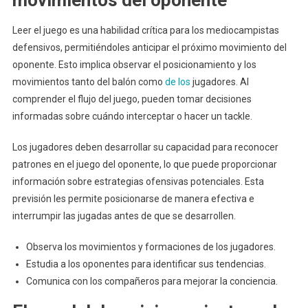
movimientos del oponente
Leer el juego es una habilidad crítica para los mediocampistas
defensivos, permitiéndoles anticipar el próximo movimiento del
oponente. Esto implica observar el posicionamiento y los
movimientos tanto del balón como
de los
jugadores. Al
comprender el flujo del juego, pueden tomar decisiones
informadas sobre cuándo interceptar o hacer un tackle.
Los jugadores deben desarrollar su capacidad para reconocer
patrones en el juego del oponente, lo que puede proporcionar
información sobre estrategias ofensivas potenciales. Esta
previsión les permite posicionarse de manera efectiva e
interrumpir las jugadas antes de que se desarrollen.
Observa los movimientos y formaciones de los jugadores.
Estudia a los oponentes para identificar sus tendencias.
Comunica con los compañeros para mejorar la conciencia.