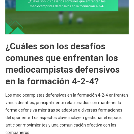
¿Cuáles son los desafíos
comunes que enfrentan los
mediocampistas defensivos
en la formación 4-2-4?
Los mediocampistas defensivos en la formación 4-2-4 enfrentan
varios desafíos, principalmente relacionados con mantener la
forma defensiva mientras se adaptan a diversas formaciones
del oponente. Los aspectos clave incluyen gestionar el espacio,
anticipar movimientos y una comunicación efectiva con los
compañeros.