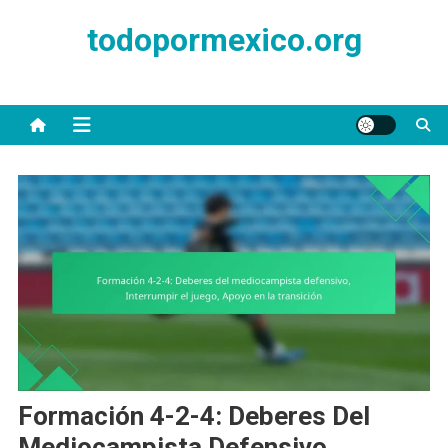
Skip
todopormexico.org
to
content
Formación 4-2-4: Deberes Del
Mediocampista Defensivo,