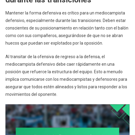
Mantener la forma defensiva es crítico para un mediocampista
defensivo, especialmente durante las transiciones. Deben estar
conscientes de su posicionamiento en relación tanto con el balón
como con sus compañeros, asegurándose de que no se abran
huecos que puedan ser explotados por la oposición.
Al transitar de la ofensiva de regreso a la defensa, el
mediocampista defensivo debe caer rápidamente en una
posición que refuerce la estructura del equipo. Esto a menudo
implica comunicarse con los mediocampistas y defensores para
asegurar que todos estén alineados y listos para responder a los
movimientos del oponente.