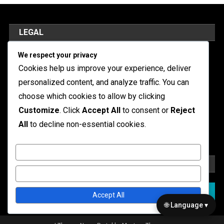
LEGAL
We respect your privacy
Cookies y seguimiento
Cookies help us improve your experience, deliver
Términos de servicio
personalized content, and analyze traffic. You can
Nuestra historia
choose which cookies to allow by clicking
Customize
. Click
Accept All
to consent or
Reject
Política de privacidad
All
to decline non-essential cookies.
Contáctanos
Customize
BUSCAR
Reject All
Search
Accept All
for:
🌐 Language ▾