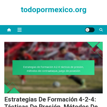
Skip
todopormexico.org
to
content
Estrategias De Formación 4-2-4:
Tácticas De Presión, Métodos De