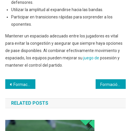
defensores.
Utilizar la amplitud al expandirse hacia las bandas.
Participar en transiciones rápidas para sorprender a los
oponentes.
Mantener un espaciado adecuado entre los jugadores es vital
para evitar la congestión y asegurar que siempre haya opciones
de pase disponibles. Al combinar efectivamente movimiento y
espaciado, los equipos pueden mejorar su
juego de
posesión y
mantener el control del partido.
Post
Formación 4-2-4: Desarrollo juvenil en roles de jugadores, Especialización de roles, Mejora de habilidades
Formación 4-2-4: Oportunidades de jugadas a balón parado, Posicionamiento estratégico, Oportunidades de gol
navigation
RELATED POSTS