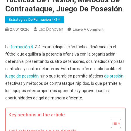
Contraataque, Juego De Posesión
Estrategias De Formación 4-2-4
Leo Donovan
On
27/01/2026
Leave A Comment
Estrategias
De
La
formación 4
-2-4 es una disposición táctica dinámica en el
Formación
fútbol que equilibra la potencia ofensiva con la organización
4-
defensiva, presentando cuatro defensores, dos mediocampistas
2-
centrales y cuatro delanteros. Esta formación no solo facilita el
4:
juego de posesión
, sino que también permite tácticas
de presión
Tácticas
De
efectivas y métodos de contraataque rápidos, lo que permite a
Presión,
los equipos interrumpir a los oponentes y aprovechar las
Métodos
oportunidades de gol de manera eficiente.
De
Contraataque,
Key sections in the article:
Juego
De
Posesión