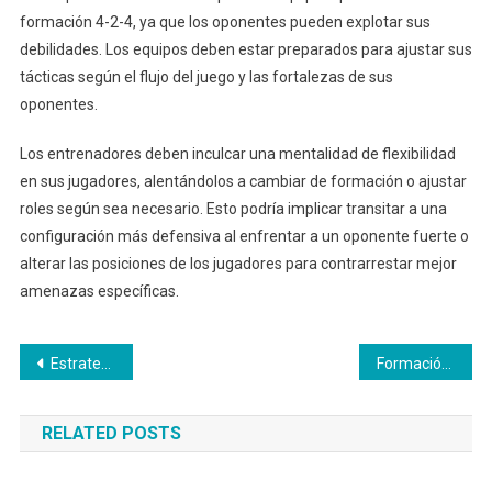
formación 4-2-4, ya que los oponentes pueden explotar sus
debilidades. Los equipos deben estar preparados para ajustar sus
tácticas según el flujo del juego y las fortalezas de sus
oponentes.
Los entrenadores deben inculcar una mentalidad de flexibilidad
en sus jugadores, alentándolos a cambiar de formación o ajustar
roles según sea necesario. Esto podría implicar transitar a una
configuración más defensiva al enfrentar a un oponente fuerte o
alterar las posiciones de los jugadores para contrarrestar mejor
amenazas específicas.
Post
Estrategias de Formación 4-2-4: Técnicas de espaciado, Manejo del ancho, Estrategias de sobrecarga
Formación 4-2-4: Evolución de roles, Adaptación a los oponentes, Conciencia situacional
navigation
RELATED POSTS