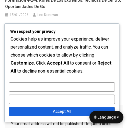
Formación 4-2-4: Roles De Los Extremos, Técnicas De Centro,
Oportunidades De Gol
15/01/2026
Leo Donovan
We respect your privacy
Cookies help us improve your experience, deliver
personalized content, and analyze traffic. You can
choose which cookies to allow by clicking
Customize
. Click
Accept All
to consent or
Reject
All
to decline non-essential cookies.
Formación 4-2-4: Evolución De Roles, Adaptación A Los
Oponentes, Conciencia Situacional
Customize
05/02/2026
Leo Donovan
Reject All
Accept All
Leave a Reply
🌐 Language ▾
Your email address will not be published.
Required fields