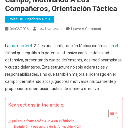
Compañeros, Orientación Táctica
Roles De Jugadores 4-2-4
Leo Donovan
On
04/02/2026
Leave A Comment
Formación
4-
La
formación 4
-2-4 es una configuración táctica dinámica
en el
2-
fútbol que equilibra la potencia ofensiva con la estabilidad
4:
defensiva, presentando cuatro defensores, dos mediocampistas
Liderazgo
y cuatro delanteros. Esta estructura no solo aclara roles y
En
responsabilidades, sino que también mejora el liderazgo en el
El
Campo,
campo, permitiendo a los jugadores motivarse mutuamente y
Motivando
proporcionar orientación táctica de manera efectiva.
A
Los
Key sections in the article:
Compañeros,
Orientación
Táctica
¿Qué es la formación 4-2-4 en el fútbol?
Definición y estructura de la formación 4-2-4