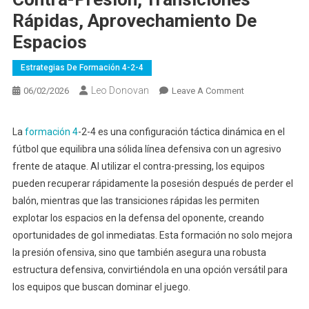
Rápidas, Aprovechamiento De
Espacios
Estrategias De Formación 4-2-4
Leo Donovan
On
06/02/2026
Leave A Comment
Estrategias
De
La
formación 4
-2-4 es una configuración táctica dinámica en el
Formación
fútbol que equilibra una sólida línea defensiva con un agresivo
4-
frente de ataque. Al utilizar el contra-pressing, los equipos
2-
pueden recuperar rápidamente la posesión después de perder el
4:
balón, mientras que las transiciones rápidas les permiten
Contra-
Presión,
explotar los espacios en la defensa del oponente, creando
Transiciones
oportunidades de gol inmediatas. Esta formación no solo mejora
Rápidas,
la presión ofensiva, sino que también asegura una robusta
Aprovechamien
estructura defensiva, convirtiéndola en una opción versátil para
De
los equipos que buscan dominar el juego.
Espacios