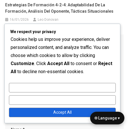
Estrategias De Formación 4-2-4: Adaptabilidad De La
Formación, Análisis Del Oponente, Tácticas Situacionales
16/01/2026
Leo Donovan
We respect your privacy
Cookies help us improve your experience, deliver
Leave a Reply
personalized content, and analyze traffic. You can
Your email address will not be published.
Required fields
choose which cookies to allow by clicking
are marked
*
Customize
. Click
Accept All
to consent or
Reject
All
to decline non-essential cookies.
Comment
*
Customize
Reject All
Accept All
🌐 Language ▾