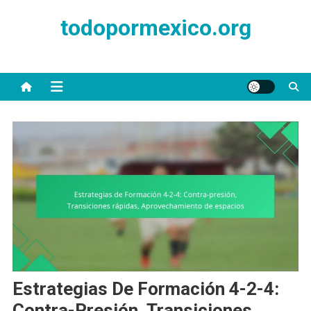
Skip
todopormexico.org
to
content
Estrategias De Formación 4-2-4:
Contra-Presión, Transiciones