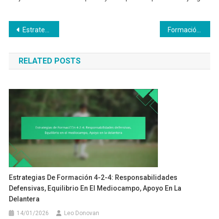
Post
Estrategias de Formación 4-2-4: Amplitud en el ataque, Profundidad defensiva, Triángulos en el mediocampo
Formación 4-2-4: Sobrecargas de jugadores, Ventajas numéricas, Desajustes tácticos
navigation
RELATED POSTS
Estrategias De Formación 4-2-4: Responsabilidades
Defensivas, Equilibrio En El Mediocampo, Apoyo En La
Delantera
14/01/2026
Leo Donovan