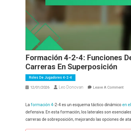
Formación 4-2-4: Funciones De
Carreras En Superposición
Roles De Jugadores 4-2-4
Leo Donovan
On
12/01/2026
Leave A Comment
For
4-
La
formación 4
-2-4 es un esquema táctico dinámico
en el
2-
defensiva. En esta formación, los laterales son esenciale
4:
carreras de sobreposición, mejorando las opciones de at
Fun
De