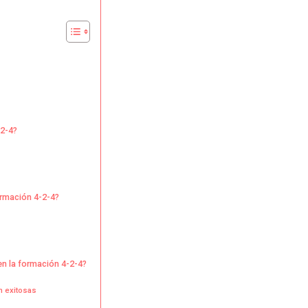
rales,
yo
ho,
eras
-2-4?
erposición
ormación 4-2-4?
en la formación 4-2-4?
n exitosas