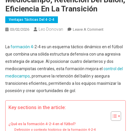
Eficiencia En La Transición
Ventajas Tácticas Del 4-2-4
Leo Donovan
On
03/02/2026
Leave A Comment
Formación
4-
La
formación 4
-2-4 es un esquema táctico dinámico en el fútbol
2-
que combina una sólida estructura defensiva con una agresiva
4:
estrategia de ataque. Al posicionar cuatro delanteros y dos
Control
mediocampistas centrales, esta formación mejora el
control del
Del
mediocampo
, promueve la retención del balón y asegura
Mediocampo,
Retención
transiciones eficientes, permitiendo a los equipos maximizar la
Del
posesión y crear oportunidades de gol.
Balón,
Eficiencia
Key sections in the article:
En
La
Transición
¿Qué es la formación 4-2-4 en el fútbol?
Definición y contexto histórico de la formación 4-2-4