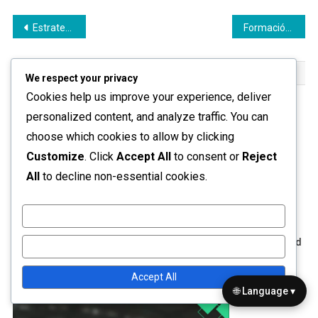
Post
Estrategias de Formación 4-2-4: Explotar el espacio, Crear desajustes, Innovaciones tácticas
Formación 4-2-4: Manteniendo la posesión, Dictando el ritmo, Controlando el tempo
navigation
RELATED POSTS
We respect your privacy
Cookies help us improve your experience, deliver
personalized content, and analyze traffic. You can
choose which cookies to allow by clicking
Customize
. Click
Accept All
to consent or
Reject
All
to decline non-essential cookies.
Customize
Formación 4-2-4: Adaptabilidad A Los Oponentes, Flexibilidad
Reject All
Estratégica, Gestión Del Juego
Accept All
08/01/2026
Leo Donovan
🌐 Language ▾