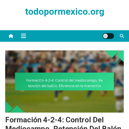
Skip
todopormexico.org
to
content
Formación 4-2-4: Control Del
Mediocampo, Retención Del Balón,