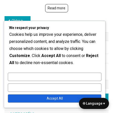
Read more
Posts
Older posts
We respect your privacy
navigation
Cookies help us improve your experience, deliver
ENLACES
personalized content, and analyze traffic. You can
choose which cookies to allow by clicking
Nuestra historia
Customize
. Click
Accept All
to consent or
Reject
Explorar artículos
All
to decline non-essential cookies.
Contáctanos
Customize
BUSCAR
Reject All
Search
Accept All
for:
🌐 Language ▾