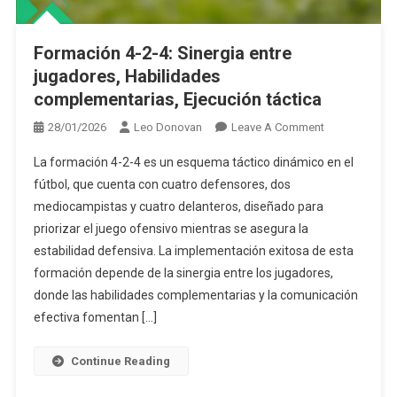
Formación 4-2-4: Sinergia entre
jugadores, Habilidades
complementarias, Ejecución táctica
On
28/01/2026
Leo Donovan
Leave A Comment
Formación
La formación 4-2-4 es un esquema táctico dinámico en el
4-
fútbol, que cuenta con cuatro defensores, dos
2-
mediocampistas y cuatro delanteros, diseñado para
4:
priorizar el juego ofensivo mientras se asegura la
Sinergia
Entre
estabilidad defensiva. La implementación exitosa de esta
Jugadores,
formación depende de la sinergia entre los jugadores,
Habilidades
donde las habilidades complementarias y la comunicación
Complementar
efectiva fomentan […]
Ejecución
Táctica
Continue Reading