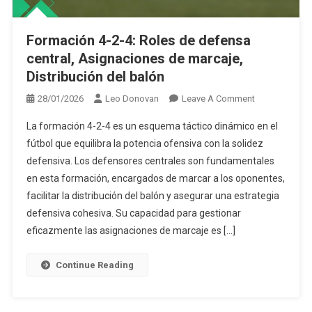
Formación 4-2-4: Roles de defensa
central, Asignaciones de marcaje,
Distribución del balón
On
28/01/2026
Leo Donovan
Leave A Comment
Formación
La formación 4-2-4 es un esquema táctico dinámico en el
4-
fútbol que equilibra la potencia ofensiva con la solidez
2-
defensiva. Los defensores centrales son fundamentales
4:
en esta formación, encargados de marcar a los oponentes,
Roles
De
facilitar la distribución del balón y asegurar una estrategia
Defensa
defensiva cohesiva. Su capacidad para gestionar
Central,
eficazmente las asignaciones de marcaje es […]
Asignaciones
De
Continue Reading
Marcaje,
Distribución
Del