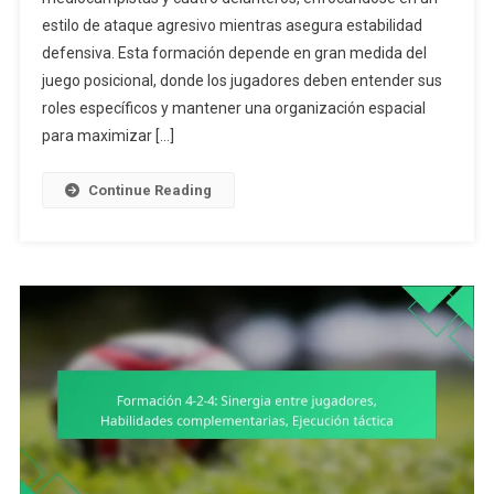
estilo de ataque agresivo mientras asegura estabilidad
Juego
Posicional,
defensiva. Esta formación depende en gran medida del
Comprensión
juego posicional, donde los jugadores deben entender sus
De
roles específicos y mantener una organización espacial
Roles,
para maximizar […]
Dinámicas
De
Continue Reading
Trabajo
En
Equipo