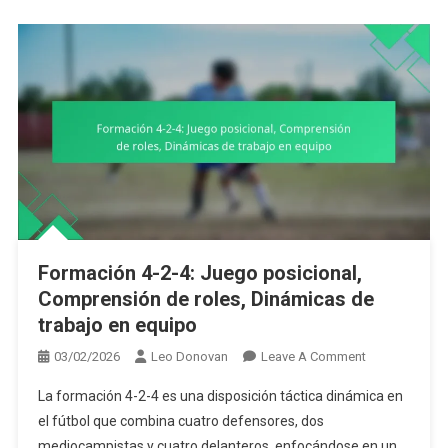
Formación 4-2-4: Juego posicional,
Comprensión de roles, Dinámicas de
trabajo en equipo
On
03/02/2026
Leo Donovan
Leave A Comment
Formación
La formación 4-2-4 es una disposición táctica dinámica en
4-
el fútbol que combina cuatro defensores, dos
2-
mediocampistas y cuatro delanteros, enfocándose en un
4: