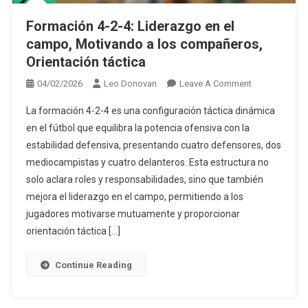
Formación 4-2-4: Liderazgo en el
campo, Motivando a los compañeros,
Orientación táctica
On
04/02/2026
Leo Donovan
Leave A Comment
Formación
La formación 4-2-4 es una configuración táctica dinámica
4-
en el fútbol que equilibra la potencia ofensiva con la
2-
estabilidad defensiva, presentando cuatro defensores, dos
4:
mediocampistas y cuatro delanteros. Esta estructura no
Liderazgo
En
solo aclara roles y responsabilidades, sino que también
El
mejora el liderazgo en el campo, permitiendo a los
Campo,
jugadores motivarse mutuamente y proporcionar
Motivando
orientación táctica […]
A
Los
Continue Reading
Compañeros,
Orientación
Táctica