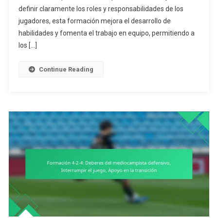
definir claramente los roles y responsabilidades de los
Desarrollo
Juvenil
jugadores, esta formación mejora el desarrollo de
En
habilidades y fomenta el trabajo en equipo, permitiendo a
Roles
los […]
De
Jugadores,
Continue Reading
Especializaci
De
Roles,
Mejora
De
Habilidades