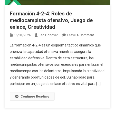
Formación 4-2-4: Roles de
mediocampista ofensivo, Juego de
enlace, Creatividad
On
16/01/2026
Leo Donovan
Leave A Comment
Formación
La formación 4-2-4 es un esquema táctico dinámico que
4-
prioriza la capacidad ofensiva mientras asegura la
2-
estabilidad defensiva. Dentro de esta estructura, los
4:
mediocampistas ofensivos son esenciales para enlazar el
Roles
De
mediocampo con los delanteros, impulsando la creatividad
Mediocampis
y generando oportunidades de gol. Su habilidad para
Ofensivo,
participar en un juego de enlace efectivo es vital para […]
Juego
De
Continue Reading
Enlace,
Creatividad