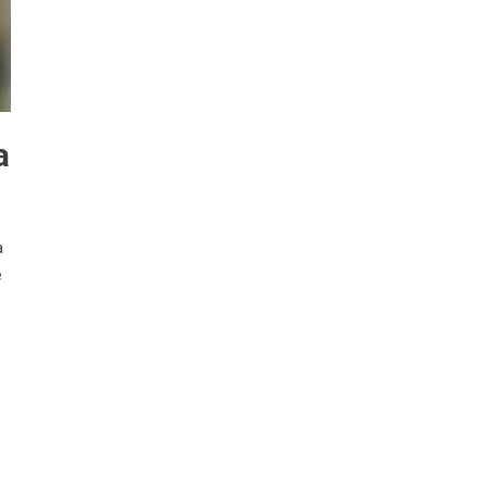
a
a
e