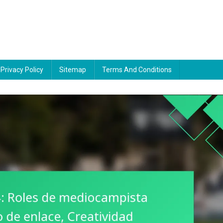
Privacy Policy
Sitemap
Terms And Conditions