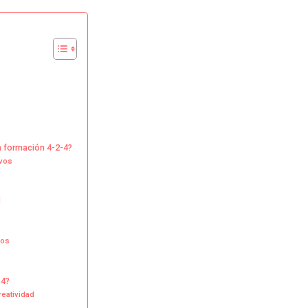
iocampista
sivo,
go
ce,
tividad
a formación 4-2-4?
ivos
l
vos
-4?
eatividad