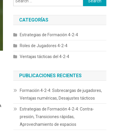
for:
CATEGORÍAS
Estrategias de Formación 4-2-4
Roles de Jugadores 4-2-4
Ventajas tácticas del 4-2-4
PUBLICACIONES RECIENTES
Formación 4-2-4: Sobrecargas de jugadores,
Ventajas numéricas, Desajustes tácticos
a.
Estrategias de Formación 4-2-4: Contra-
presión, Transiciones rápidas,
Aprovechamiento de espacios