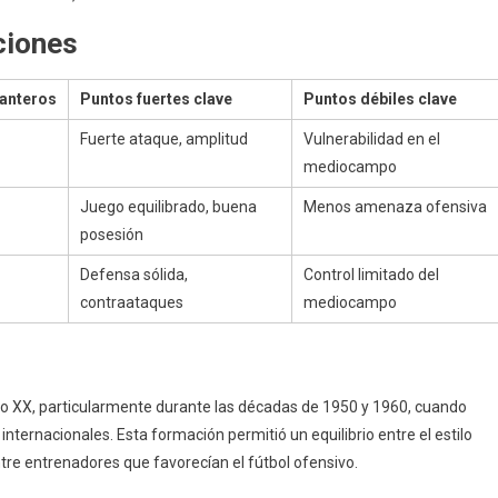
ciones
anteros
Puntos fuertes clave
Puntos débiles clave
Fuerte ataque, amplitud
Vulnerabilidad en el
mediocampo
Juego equilibrado, buena
Menos amenaza ofensiva
posesión
Defensa sólida,
Control limitado del
contraataques
mediocampo
o XX, particularmente durante las décadas de 1950 y 1960, cuando
nternacionales. Esta formación permitió un equilibrio entre el estilo
ntre entrenadores que favorecían el fútbol ofensivo.