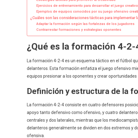
Ejercicios de entrenamiento para desarrollar el juego creativo
Ejemplos de equipos conocidos por su juego ofensivo creat
¿Cuáles son las consideraciones tácticas para implementar 
Adaptar la formación según las fortalezas de los jugadores
Contrarrestar formaciones y estrategias oponentes
¿Qué es la formación 4-2-4
La formación 4-2-4 es un esquema táctico en el fútbol q
delanteros. Esta formación enfatiza el juego ofensivo mi
equipos presionar a los oponentes y crear oportunidades 
Definición y estructura de la 
La formación 4-2-4 consiste en cuatro defensores posici
apoyo tanto defensivo como ofensivo, y cuatro delantero
centrales y dos laterales, mientras que los mediocampis
delanteros generalmente se dividen en dos extremos y do
ofensiva.