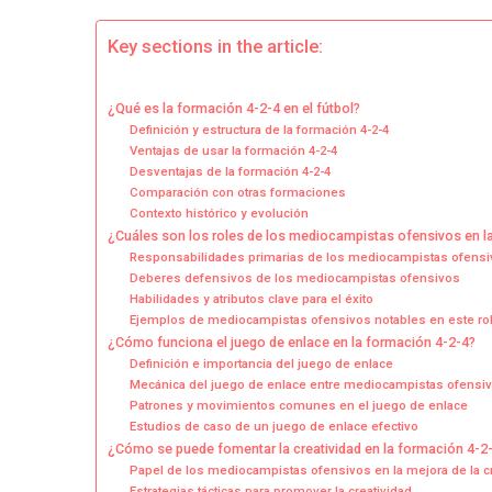
Med
Ofen
Key sections in the article:
Jue
De
¿Qué es la formación 4-2-4 en el fútbol?
Enla
Definición y estructura de la formación 4-2-4
Crea
Ventajas de usar la formación 4-2-4
Desventajas de la formación 4-2-4
Comparación con otras formaciones
Contexto histórico y evolución
¿Cuáles son los roles de los mediocampistas ofensivos en l
Responsabilidades primarias de los mediocampistas ofens
Deberes defensivos de los mediocampistas ofensivos
Habilidades y atributos clave para el éxito
Ejemplos de mediocampistas ofensivos notables en este ro
¿Cómo funciona el juego de enlace en la formación 4-2-4?
Definición e importancia del juego de enlace
Mecánica del juego de enlace entre mediocampistas ofensi
Patrones y movimientos comunes en el juego de enlace
Estudios de caso de un juego de enlace efectivo
¿Cómo se puede fomentar la creatividad en la formación 4-2
Papel de los mediocampistas ofensivos en la mejora de la cr
Estrategias tácticas para promover la creatividad