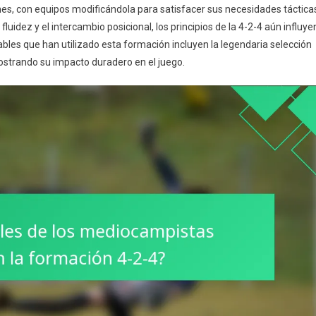
nes, con equipos modificándola para satisfacer sus necesidades táctica
idez y el intercambio posicional, los principios de la 4-2-4 aún influye
bles que han utilizado esta formación incluyen la legendaria selección
mostrando su impacto duradero en el juego.