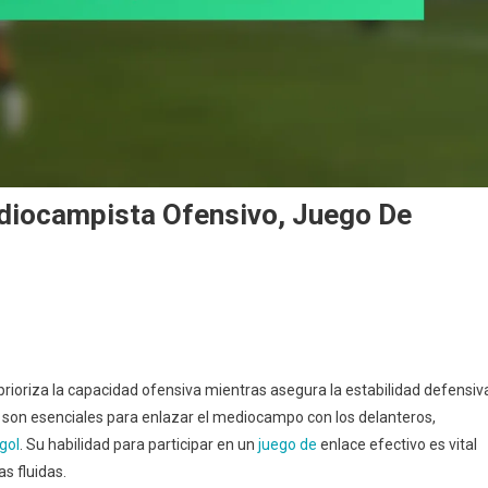
diocampista Ofensivo, Juego De
mación
rioriza la capacidad ofensiva mientras asegura la estabilidad defensiv
 son esenciales para enlazar el mediocampo con los delanteros,
gol
. Su habilidad para participar en un
juego de
enlace efectivo es vital
es
s fluidas.