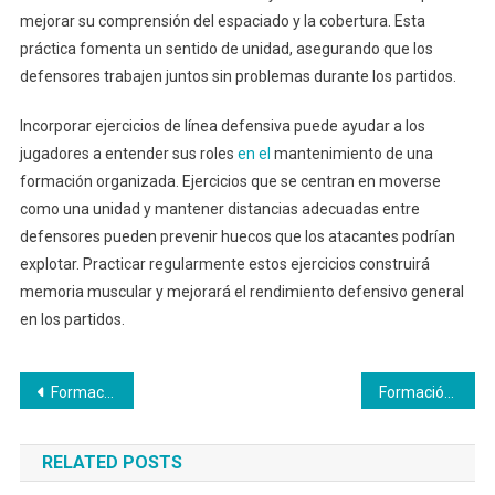
mejorar su comprensión del espaciado y la cobertura. Esta
práctica fomenta un sentido de unidad, asegurando que los
defensores trabajen juntos sin problemas durante los partidos.
Incorporar ejercicios de línea defensiva puede ayudar a los
jugadores a entender sus roles
en el
mantenimiento de una
formación organizada. Ejercicios que se centran en moverse
como una unidad y mantener distancias adecuadas entre
defensores pueden prevenir huecos que los atacantes podrían
explotar. Practicar regularmente estos ejercicios construirá
memoria muscular y mejorará el rendimiento defensivo general
en los partidos.
Post
Formación 4-2-4: Roles de defensa central, Asignaciones de marcaje, Distribución del balón
Formación 4-2-4: Sinergia entre jugadores, Habilidades complementarias, Ejecución táctica
navigation
RELATED POSTS