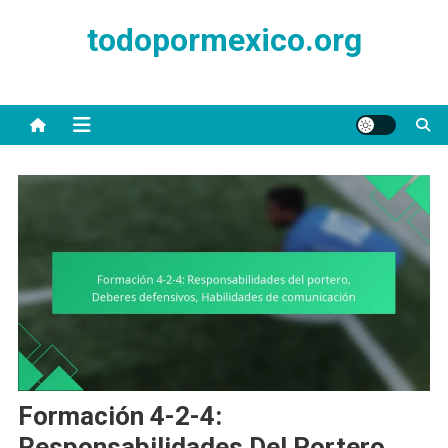
Skip
todopormexico.org
to
content
Formación 4-2-4:
Responsabilidades Del Portero,