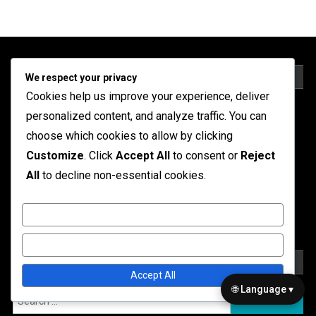
LEGAL
We respect your privacy
Cookies help us improve your experience, deliver
Cookies y seguimiento
personalized content, and analyze traffic. You can
choose which cookies to allow by clicking
Términos de servicio
Customize
. Click
Accept All
to consent or
Reject
Nuestra historia
All
to decline non-essential cookies.
Política de privacidad
Customize
Contáctanos
Reject All
BUSCAR
Accept All
🌐 Language ▾
Search
for: