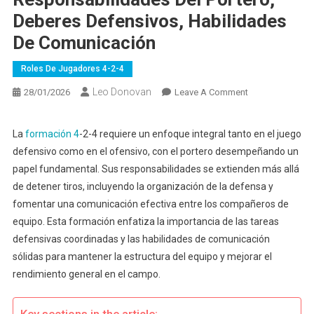
Deberes Defensivos, Habilidades
De Comunicación
Roles De Jugadores 4-2-4
Leo Donovan
On
28/01/2026
Leave A Comment
Formación
4-
La
formación 4
-2-4 requiere un enfoque integral tanto en el juego
2-
defensivo como en el ofensivo, con el portero desempeñando un
4:
papel fundamental. Sus responsabilidades se extienden más allá
Responsabilida
de detener tiros, incluyendo la organización de la defensa y
Del
fomentar una comunicación efectiva entre los compañeros de
Portero,
Deberes
equipo. Esta formación enfatiza la importancia de las tareas
Defensivos,
defensivas coordinadas y las habilidades de comunicación
Habilidades
sólidas para mantener la estructura del equipo y mejorar el
De
rendimiento general en el campo.
Comunicación