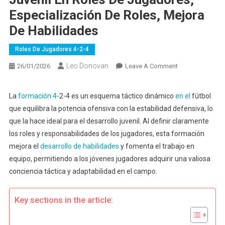
Especialización De Roles, Mejora
De Habilidades
Roles De Jugadores 4-2-4
Leo Donovan
On
26/01/2026
Leave A Comment
Formación
4-
La
formación 4
-2-4 es un esquema táctico dinámico
en el
fútbol
2-
que equilibra la potencia ofensiva con la estabilidad defensiva, lo
4:
que la hace ideal para el desarrollo juvenil. Al definir claramente
Desarrollo
los roles y responsabilidades de los jugadores, esta formación
Juvenil
mejora el
desarrollo de habilidades
y fomenta el trabajo en
En
Roles
equipo, permitiendo a los jóvenes jugadores adquirir una valiosa
De
conciencia táctica y adaptabilidad en el campo.
Jugadores,
Especialización
Key sections in the article:
De
Roles,