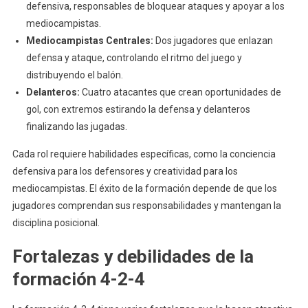
defensiva, responsables de bloquear ataques y apoyar a los
mediocampistas.
Mediocampistas Centrales:
Dos jugadores que enlazan
defensa y ataque, controlando el ritmo del juego y
distribuyendo el balón.
Delanteros:
Cuatro atacantes que crean oportunidades de
gol, con extremos estirando la defensa y delanteros
finalizando las jugadas.
Cada rol requiere habilidades específicas, como la conciencia
defensiva para los defensores y creatividad para los
mediocampistas. El éxito de la formación depende de que los
jugadores comprendan sus responsabilidades y mantengan la
disciplina posicional.
Fortalezas y debilidades de la
formación 4-2-4