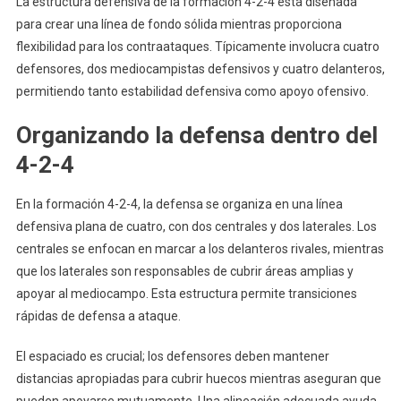
La estructura defensiva de la formación 4-2-4 está diseñada
para crear una línea de fondo sólida mientras proporciona
flexibilidad para los contraataques. Típicamente involucra cuatro
defensores, dos mediocampistas defensivos y cuatro delanteros,
permitiendo tanto estabilidad defensiva como apoyo ofensivo.
Organizando la defensa dentro del
4-2-4
En la formación 4-2-4, la defensa se organiza en una línea
defensiva plana de cuatro, con dos centrales y dos laterales. Los
centrales se enfocan en marcar a los delanteros rivales, mientras
que los laterales son responsables de cubrir áreas amplias y
apoyar al mediocampo. Esta estructura permite transiciones
rápidas de defensa a ataque.
El espaciado es crucial; los defensores deben mantener
distancias apropiadas para cubrir huecos mientras aseguran que