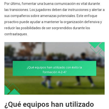
Por último, fomentar una buena comunicación es vital durante
las transiciones. Los jugadores deben dar instrucciones y alertar a
sus compañeros sobre amenazas potenciales. Este enfoque
proactivo puede ayudar a mantener la organización defensiva y
reducir las posibilidades de ser sorprendidos durante los
contraataques.
¿Qué equipos han utilizado