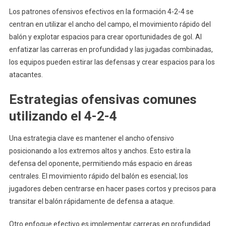
Los patrones ofensivos efectivos en la formación 4-2-4 se
centran en utilizar el ancho del campo, el movimiento rápido del
balón y explotar espacios para crear oportunidades de gol. Al
enfatizar las carreras en profundidad y las jugadas combinadas,
los equipos pueden estirar las defensas y crear espacios para los
atacantes.
Estrategias ofensivas comunes
utilizando el 4-2-4
Una estrategia clave es mantener el ancho ofensivo
posicionando a los extremos altos y anchos. Esto estira la
defensa del oponente, permitiendo más espacio en áreas
centrales. El movimiento rápido del balón es esencial; los
jugadores deben centrarse en hacer pases cortos y precisos para
transitar el balón rápidamente de defensa a ataque.
Otro enfoque efectivo es implementar carreras en profundidad