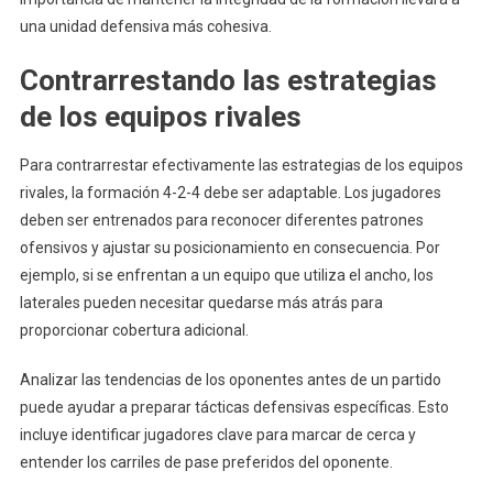
una unidad defensiva más cohesiva.
Contrarrestando las estrategias
de los equipos rivales
Para contrarrestar efectivamente las estrategias de los equipos
rivales, la formación 4-2-4 debe ser adaptable. Los jugadores
deben ser entrenados para reconocer diferentes patrones
ofensivos y ajustar su posicionamiento en consecuencia. Por
ejemplo, si se enfrentan a un equipo que utiliza el ancho, los
laterales pueden necesitar quedarse más atrás para
proporcionar cobertura adicional.
Analizar las tendencias de los oponentes antes de un partido
puede ayudar a preparar tácticas defensivas específicas. Esto
incluye identificar jugadores clave para marcar de cerca y
entender los carriles de pase preferidos del oponente.