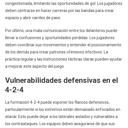
congestionada, limitando las oportunidades de gol. Los jugadores
deben centrarse en hacer carreras por las bandas para crear
espacio y abrir carriles de pase.
Por último, una mala comunicación entre los delanteros puede
llevar a confusiones y oportunidades perdidas. Los jugadores
deben coordinar sus movimientos y entender el posicionamiento
de los demás para crear patrones ofensivos efectivos. La
práctica regular y las instrucciones tácticas claras pueden ayudar
a mejorar este aspecto del juego.
Vulnerabilidades defensivas en el
4-2-4
La formación 4-2-4 puede exponer los flancos defensivos,
particularmente si los extremos están demasiado enfocados en
atacar. Esto puede dejar a los laterales aislados y vulnerables a
los contraataques. Los equipos deben asegurarse de que sus