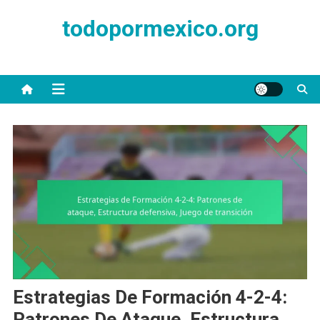
Skip
todopormexico.org
to
content
Estrategias De Formación 4-2-4:
Patrones De Ataque, Estructura