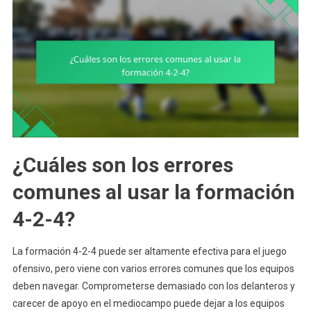
¿Cuáles son los errores
comunes al usar la formación
4-2-4?
La formación 4-2-4 puede ser altamente efectiva para el juego
ofensivo, pero viene con varios errores comunes que los equipos
deben navegar. Comprometerse demasiado con los delanteros y
carecer de apoyo en el mediocampo puede dejar a los equipos