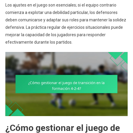
Los ajustes en el juego son esenciales; si el equipo contrario
comienza a explotar una debilidad particular, los defensores
deben comunicarse y adaptar sus roles para mantener la solidez
defensiva. La práctica regular de ejercicios situacionales puede
mejorar la capacidad de los jugadores para responder
efectivamente durante los partidos.
¿Cómo gestionar el juego de