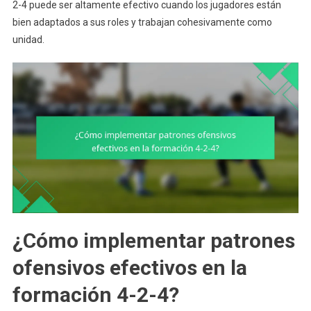
2-4 puede ser altamente efectivo cuando los jugadores están
bien adaptados a sus roles y trabajan cohesivamente como
unidad.
¿Cómo implementar patrones
ofensivos efectivos en la
formación 4-2-4?