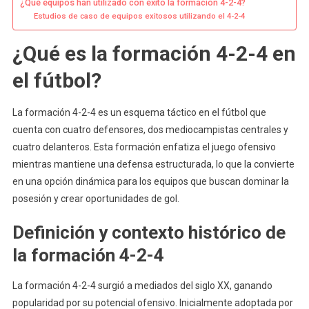
¿Qué equipos han utilizado con éxito la formación 4-2-4?
Estudios de caso de equipos exitosos utilizando el 4-2-4
¿Qué es la formación 4-2-4 en
el fútbol?
La formación 4-2-4 es un esquema táctico en el fútbol que
cuenta con cuatro defensores, dos mediocampistas centrales y
cuatro delanteros. Esta formación enfatiza el juego ofensivo
mientras mantiene una defensa estructurada, lo que la convierte
en una opción dinámica para los equipos que buscan dominar la
posesión y crear oportunidades de gol.
Definición y contexto histórico de
la formación 4-2-4
La formación 4-2-4 surgió a mediados del siglo XX, ganando
popularidad por su potencial ofensivo. Inicialmente adoptada por