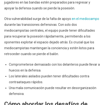
jugadores en las bandas estén preparados para regresar y
apoyar la defensa cuando se pierde la posesión.
Otra vulnerabilidad surge de la falta de apoyo
en el mediocampo
durante las transiciones defensivas. Con solo dos
mediocampistas centrales, el equipo puede tener dificultades
para recuperar la posesión rápidamente, permitiendo a los
oponentes explotar el espacio dejado atrás. Es crucial que los
mediocampistas mantengan la conciencia y estén listos para
retroceder cuando se pierde el balón.
Comprometerse demasiado con los delanteros puede llevar a
huecos en la defensa.
Los laterales aislados pueden tener dificultades contra
contraataques rápidos.
Una mala comunicación puede resultar en desorganización
defensiva.
Cómo abordar los desafíos de