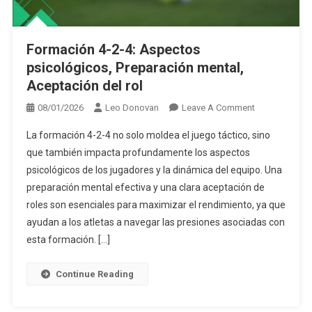
Formación 4-2-4: Aspectos
psicológicos, Preparación mental,
Aceptación del rol
On
08/01/2026
Leo Donovan
Leave A Comment
Formación
La formación 4-2-4 no solo moldea el juego táctico, sino
4-
que también impacta profundamente los aspectos
2-
psicológicos de los jugadores y la dinámica del equipo. Una
4:
preparación mental efectiva y una clara aceptación de
Aspectos
Psicológicos,
roles son esenciales para maximizar el rendimiento, ya que
Preparación
ayudan a los atletas a navegar las presiones asociadas con
Mental,
esta formación. […]
Aceptación
Del
Continue Reading
Rol