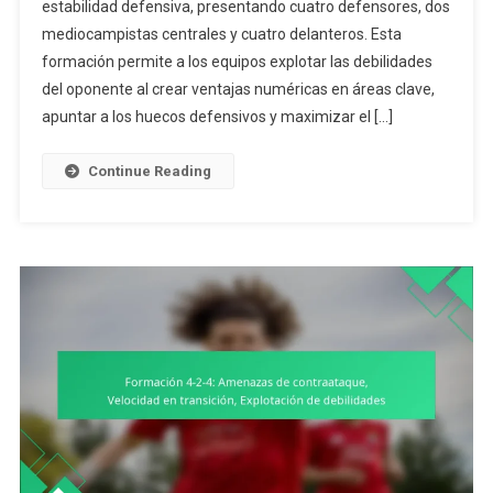
estabilidad defensiva, presentando cuatro defensores, dos
4:
mediocampistas centrales y cuatro delanteros. Esta
Explotando
Debilidades
formación permite a los equipos explotar las debilidades
Del
del oponente al crear ventajas numéricas en áreas clave,
Oponente,
apuntar a los huecos defensivos y maximizar el […]
Análisis
Táctico,
Continue Reading
Planificación
Del
Juego