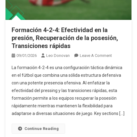
Formación 4-2-4: Sobrecargas de jugadores, Ventajas
numéricas, Desajustes tácticos
Formación 4-2-4: Efectividad en la
presión, Recuperación de la posesión,
Transiciones rápidas
On
09/01/2026
Leo Donovan
Leave A Comment
Formación
La formación 4-2-4 es una configuración táctica dinámica
4-
en el fútbol que combina una sólida estructura defensiva
2-
con una potente presencia ofensiva. Al enfatizar la
4:
efectividad del pressing y las transiciones rápidas, esta
Efectividad
En
formación permite a los equipos recuperar la posesión
La
rápidamente mientras mantienen la flexibilidad para
Presión,
adaptarse a diversas situaciones de juego. Key sections […]
Recuperación
De
Continue Reading
La