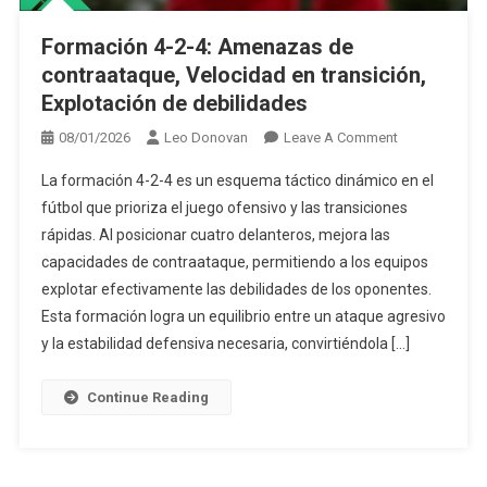
Formación 4-2-4: Amenazas de
contraataque, Velocidad en transición,
Explotación de debilidades
On
08/01/2026
Leo Donovan
Leave A Comment
Formación
La formación 4-2-4 es un esquema táctico dinámico en el
4-
fútbol que prioriza el juego ofensivo y las transiciones
2-
rápidas. Al posicionar cuatro delanteros, mejora las
4:
capacidades de contraataque, permitiendo a los equipos
Amenazas
De
explotar efectivamente las debilidades de los oponentes.
Contraataque,
Esta formación logra un equilibrio entre un ataque agresivo
Velocidad
y la estabilidad defensiva necesaria, convirtiéndola […]
En
Transición,
Continue Reading
Explotación
De
Debilidades