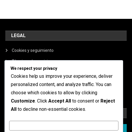
LEGAL
Cookies y seguimiento
Términos de servicio
We respect your privacy
Nuestra historia
Cookies help us improve your experience, deliver
Política de privacidad
personalized content, and analyze traffic. You can
choose which cookies to allow by clicking
Contáctanos
Customize
. Click
Accept All
to consent or
Reject
All
to decline non-essential cookies.
BUSCAR
Customize
Search