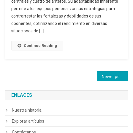
centrales y cuatro delanteros. Su adaptabilidad inherente
Adaptabilidad
A
permite a los equipos personalizar sus estrategias para
Los
contrarrestar las fortalezas y debilidades de sus
Oponentes,
oponentes, optimizando el rendimiento en diversas
Flexibilidad
situaciones de […]
Estratégica,
Gestión
Continue Reading
Del
Juego
Posts
Newer posts
navigation
ENLACES
Nuestra historia
Explorar artículos
Contáctanos